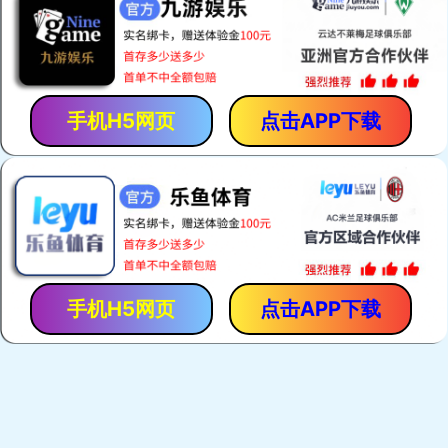
呼吸保护
本公司产品共有十个系列，100多个品种，主要有呼吸保护
系列、抢险救援系列、个人装备系列、灭火系列、救生系
了解详情
列、堵漏系列等
躯体防护
呼吸保护
了解详情