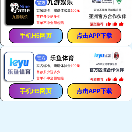
呼吸保护
本公司产品共有十个系列，100多个品种，主要有呼吸保护
系列、抢险救援系列、个人装备系列、灭火系列、救生系
了解详情
列、堵漏系列等
躯体防护
呼吸保护
了解详情