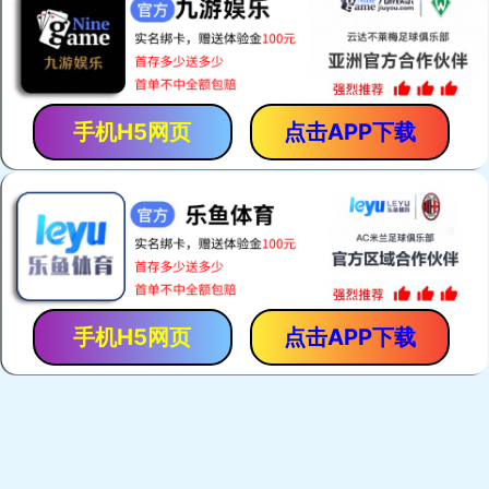
呼吸保护
本公司产品共有十个系列，100多个品种，主要有呼吸保护
系列、抢险救援系列、个人装备系列、灭火系列、救生系
了解详情
列、堵漏系列等
躯体防护
呼吸保护
了解详情